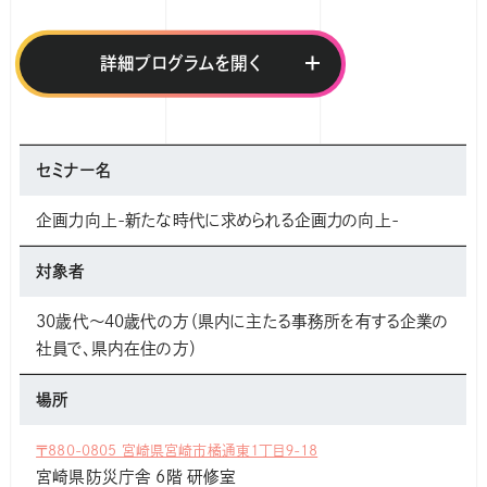
詳細プログラムを
終日
9:00-17:00
セミナー名
10月26日(木)
終日
企画力向上-新たな時代に求められる企画力の向上-
テーマ/内容
対象者
１企画とは
２問題とは
30歳代～40歳代の方（県内に主たる事務所を有する企業の
３課題化
社員で、県内在住の方）
４企画アイデアの具体化
５企画書作成（ワーク）
場所
※ 講師が準備した設問等に回答いただく事前課題 を予定して
います （受講が決定した場合、個別に御案内いたします。）
〒880-0805 宮崎県宮崎市橘通東１丁目９-18
実施方法
宮崎県防災庁舎 6階 研修室