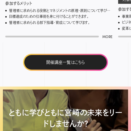
参加するメリット
参加す
管理者に求められる役割とマネジメントの原理・原則について学びます。
事業
目標達成のための仕事術を身に付けることができます。
ビジ
管理者に求められる部下指導・育成について学びます。
変革
MORE
開催講座一覧はこちら
ともに学びともに宮崎の未来を
リー
ドしませんか？