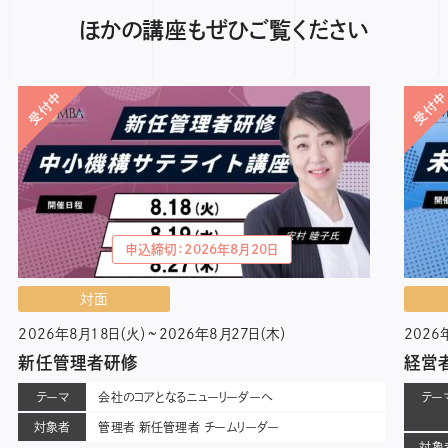
ほかの講座もぜひご覧ください
受付中
受付
申込締切：2026年8月20日
対面
2026年8月18日（火）~2026年8月27日（木）
2026
新任管理者研修
経営
テーマ
会社のコアとなるニューリーダーへ
テー
対象者
管理者 新任管理者 チームリーダー
対象