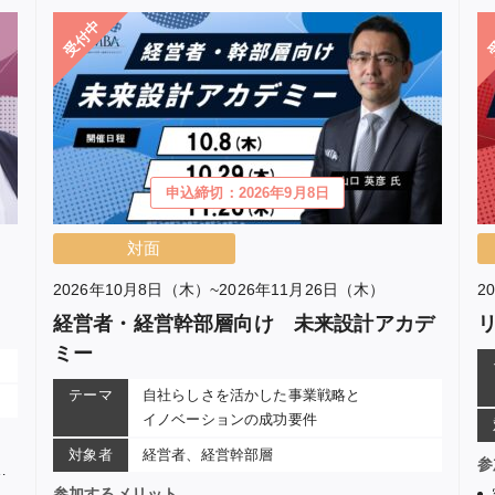
受付中
申込締切：2026年9月8日
対面
2026年10月8日（木）~2026年11月26日（木）
2
経営者・経営幹部層向け 未来設計アカデ
ミー
テーマ
自社らしさを活かした事業戦略と
イノベーションの成功要件
対象者
経営者、経営幹部層
参
参加するメリット
。