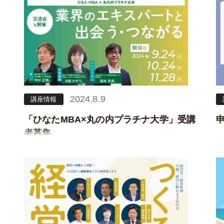
2024.8.9
講座情報
「ひなたMBA×丸の内プラチナ大学」受講
申
者募集