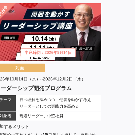
受付中
申込締切：2026年9月14日
対面
026年10月14日（水）~2026年12月2日（水）
リーダーシップ開発プログラム
テーマ
自己理解を深めつつ、他者を動かす考え方を学び、
リーダーとしての実践力を高める
対象者
現場リーダー、中堅社員
加するメリット
客観的なアセスメント（MBTI等）を通じて、自身の性格・指向、強みを把握する。