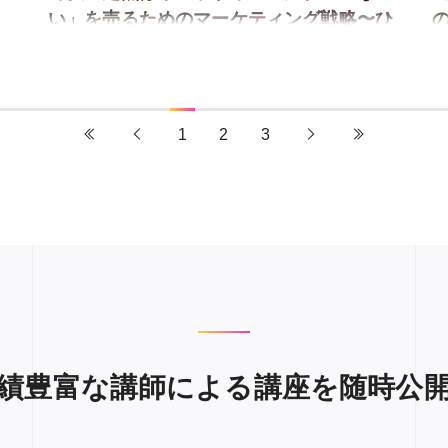
い」を売るためのマーケティング戦略〜ひ
なたMBA「つくる経営」⑤〜
1
2
3
績豊富な講師による講座を
随時公