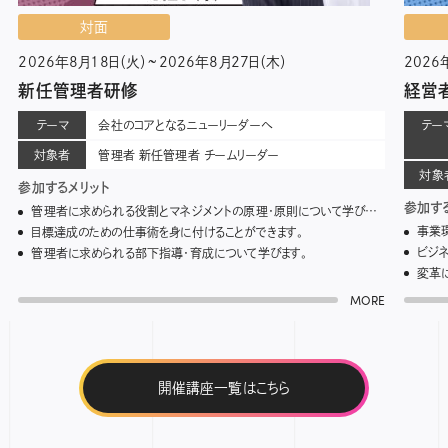
対面
2026年8月18日（火）~2026年8月27日（木）
2026
新任管理者研修
経営
テーマ
会社のコアとなるニューリーダーへ
テー
対象者
管理者 新任管理者 チームリーダー
対象
参加するメリット
参加す
管理者に求められる役割とマネジメントの原理・原則について学びます。
事業
目標達成のための仕事術を身に付けることができます。
ビジ
管理者に求められる部下指導・育成について学びます。
変革
MORE
開催講座一覧はこちら