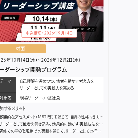
申込締切：2026年9月14日
対面
026年10月14日（水）~2026年12月2日（水）
リーダーシップ開発プログラム
テーマ
自己理解を深めつつ、他者を動かす考え方を学び、
リーダーとしての実践力を高める
対象者
現場リーダー、中堅社員
加するメリット
客観的なアセスメント（MBTI等）を通じて、自身の性格・指向、強みを把握する。
リーダーとして他者を巻き込み、効果的に動かす実践技法を習得する。
研修での学びと現場での実践を通じて、リーダーとしての行動力を高める。