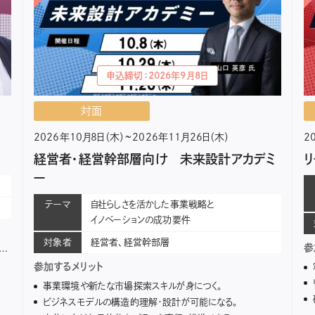
申込締切：2026年9月8日
対面
2026年10月8日（木）~2026年11月26日（木）
2
経営者・経営幹部層向け 未来設計アカデミ
ー
テーマ
自社らしさを活かした事業戦略と
イノベーションの成功要件
対象者
経営者、経営幹部層
参
参加するメリット
事業環境や新たな市場探索スキルが身につく。
ビジネスモデルの構造的理解・設計が可能になる。